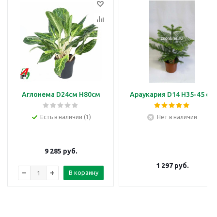
Аглонема D24см H80см
Араукария D14 H35-45 см
Есть в наличии (1)
Нет в наличии
9 285
руб.
1 297
руб.
В корзину