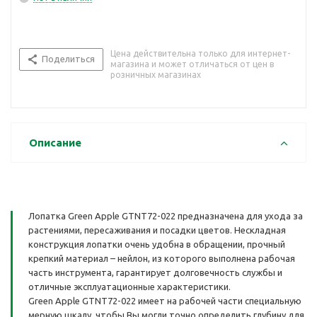
Цена действительна только для интернет-
Поделиться
магазина и может отличаться от цен в
розничных магазинах
Описание
Лопатка Green Apple GTNT72-022 предназначена для ухода за
растениями, пересаживания и посадки цветов. Нескладная
конструкция лопатки очень удобна в обращении, прочный
крепкий материал – нейлон, из которого выполнена рабочая
часть инструмента, гарантирует долговечность службы и
отличные эксплуатационные характеристики.
Green Apple GTNT72-022 имеет на рабочей части специальную
мерную шкалу, чтобы Вы могли точно определить глубину для