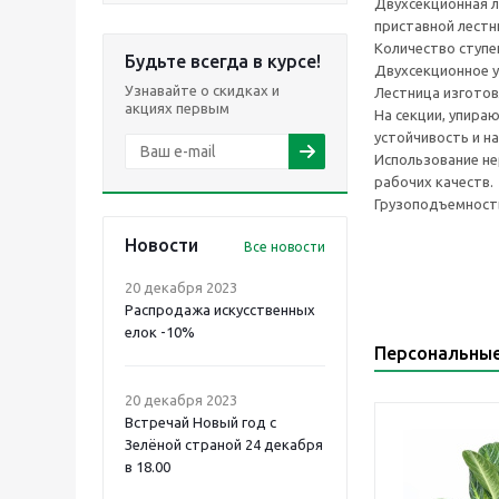
Двухсекционная л
приставной лестн
Количество ступен
Будьте всегда в курсе!
Двухсекционное у
Узнавайте о скидках и
Лестница изготовл
акциях первым
На секции, упира
устойчивость и н
Использование не
рабочих качеств.
Грузоподъемность
Новости
Все новости
20 декабря 2023
Распродажа искусственных
елок -10%
Персональны
20 декабря 2023
Встречай Новый год с
Зелёной страной 24 декабря
в 18.00