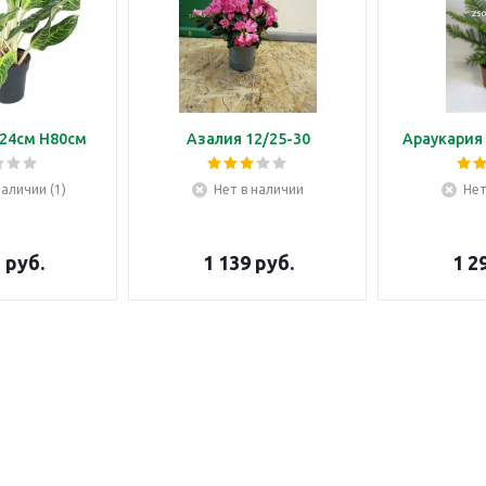
24см H80см
Азалия 12/25-30
Араукария 
наличии (1)
Нет в наличии
Нет
5
руб.
1 139
руб.
1 2