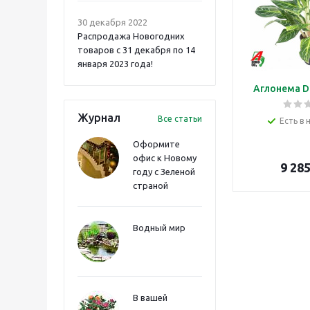
30 декабря 2022
Распродажа Новогодних
товаров с 31 декабря по 14
января 2023 года!
Аглонема D
Журнал
Все статьи
Есть в 
Оформите
офис к Новому
9 28
году с Зеленой
страной
Водный мир
В вашей