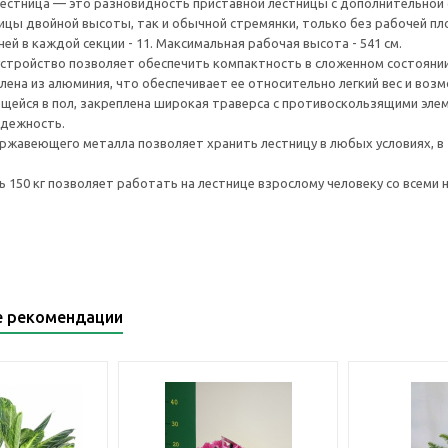
естница — это разновидность приставной лестницы с дополнительной с
ицы двойной высоты, так и обычной стремянки, только без рабочей пл
ей в каждой секции - 11. Максимальная рабочая высота - 541 см.
стройство позволяет обеспечить компактность в сложенном состоянии
ена из алюминия, что обеспечивает ее относительно легкий вес и возмо
ющейся в пол, закреплена широкая траверса с противоскользящими эл
адежность.
ржавеющего металла позволяет хранить лестницу в любых условиях, в 
 150 кг позволяет работать на лестнице взрослому человеку со всем
е рекомендации