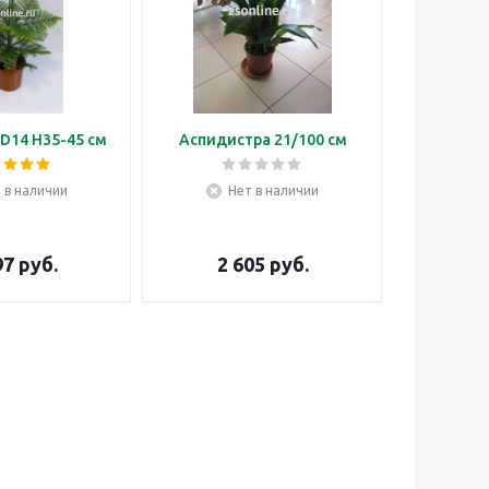
D14 H35-45 см
Аспидистра 21/100 см
Бонса
 в наличии
Нет в наличии
Н
97
руб.
2 605
руб.
3 