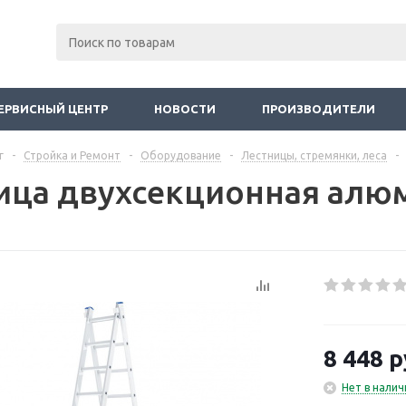
ЕРВИСНЫЙ ЦЕНТР
НОВОСТИ
ПРОИЗВОДИТЕЛИ
г
-
Стройка и Ремонт
-
Оборудование
-
Лестницы, стремянки, леса
-
ица двухсекционная алю
8 448
р
Нет в налич