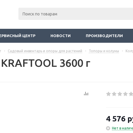
ЕРВИСНЫЙ ЦЕНТР
НОВОСТИ
ПРОИЗВОДИТЕЛИ
г
-
Садовый инвентарь и опоры для растений
-
Топоры и колуны
-
Кол
 KRAFTOOL 3600 г
4 576
р
Нет в налич