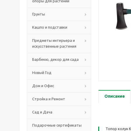
опоры для растений
Грунты
Кашпо и подставки
Предметы интерьера и
искусственные растения
Барбекю, декор для сада
Новый Год
Дом и Офис
Описание
Стройка и Ремонт
Сад и Дача
Подарочные сертификаты
Топор колун 