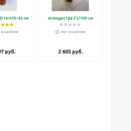
D14 H35-45 см
Аспидистра 21/100 см
Бонса
 в наличии
Нет в наличии
Н
97
руб.
2 605
руб.
3 