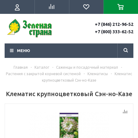
+7 (846) 212-96-52
+7 (800) 333-62-52
МЕНЮ
Главная
-
Каталог
-
Саженцы и посадочный материал
-
Растения с закрытой корневой системой
-
Клематисы
-
Клематис
крупноцветковый Сэн-но-Казе
Клематис крупноцветковый Сэн-но-Казе