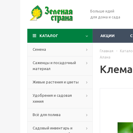
Больше идей
для дома и сада
КАТАЛОГ
АКЦИИ
С
Семена
Главная
-
Катало
Алана
Саженцы и посадочный
Клема
материал
Живые растения и цветы
Удобрения и садовая
химия
Всё для полива
Садовый инвентарь и