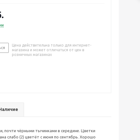
брь. Хорошо использовать в освещённых, солнечных
етлом фоне
.
ии
Цена действительна только для интернет-
ься
магазина и может отличаться от цен в
розничных магазинах
Наличие
и, почти чёрными тычинками в середине. Цветки
ана слабо (2) цветёт с июня по сентябрь. Хорошо