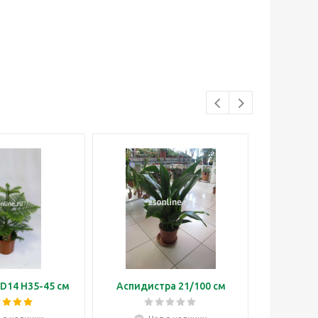
D14 H35-45 см
Аспидистра 21/100 см
Бонса