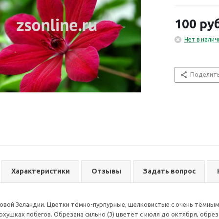
июня по сентя
местах, на св
100
руб
Нет в налич
Поделит
Характеристики
Отзывы
Задать вопрос
овой Зеландии. Цветки тёмно-пурпурные, шелковистые с очень тёмным
рхушках побегов. Обрезана сильно (3) цветёт с июля до октября, обрез