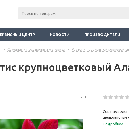
ЕРВИСНЫЙ ЦЕНТР
НОВОСТИ
ПРОИЗВОДИТЕЛИ
г
-
Саженцы и посадочный материал
-
Растения с закрытой корневой с
тис крупноцветковый Ал
Сорт выведен 
шелковистые с
середине. Цве
Подробнее
сильно (3) цве