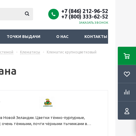
+7 (846) 212-96-52
+7 (800) 333-62-52
ЗАКАЗАТЬ ЗВОНОК
ТОЧКИ ВЫДАЧИ
О НАС
КОНТАКТЫ
истемой
-
Клематисы
-
Клематис крупноцветковый
ана
в Новой Зеландии. Цветки тёмно-пурпурные,
 очень тёмными, почти чёрными тычинками в
тки образуются на верхушках побегов. Обрезана
тёт с июля до октября, обрезана слабо (2) цветёт с