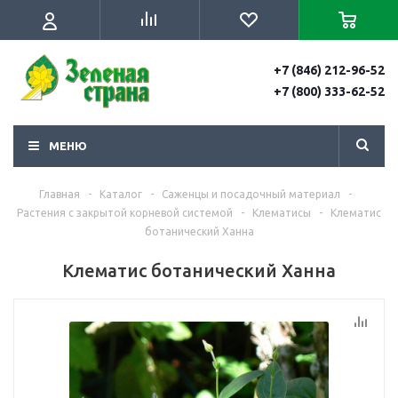
+7 (846) 212-96-52
+7 (800) 333-62-52
МЕНЮ
Главная
-
Каталог
-
Саженцы и посадочный материал
-
Растения с закрытой корневой системой
-
Клематисы
-
Клематис
ботанический Ханна
Клематис ботанический Ханна