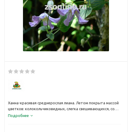
Ханна-красивая среднерослая лиана. Летом покрыта массой
цветков: колокольчиковидных, слегка свешивающихся, со
светло-голубыми лепестками, со светлой, лилово-розовой
Подробнее
полоской снаружи и красиво сочетающимися жёлтыми
тычинками. Здоровый нетребовательный сорт.