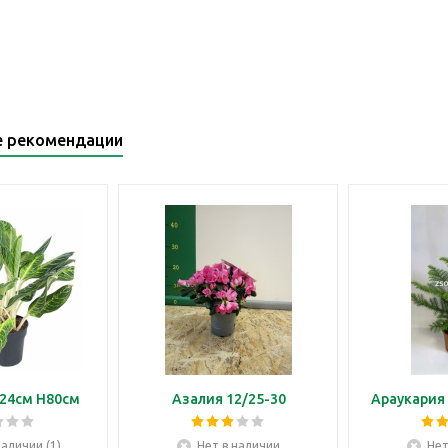
е рекомендации
24см H80см
Азалия 12/25-30
Араукария 
наличии (1)
Нет в наличии
Нет