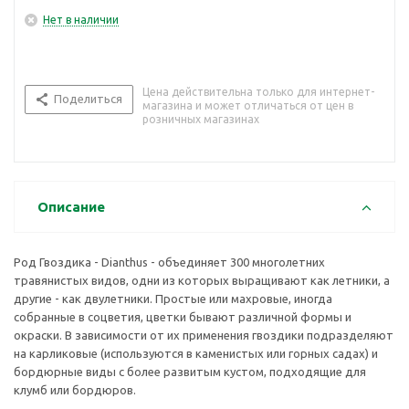
или горных садах) и бордюрные виды с более развитым
кустом, подходящие для клумб или бордюров.
Нет в наличии
Цена действительна только для интернет-
Поделиться
магазина и может отличаться от цен в
розничных магазинах
Описание
Род Гвоздика - Dianthus - объединяет 300 многолетних
травянистых видов, одни из которых выращивают как летники, а
другие - как двулетники. Простые или махровые, иногда
собранные в соцветия, цветки бывают различной формы и
окраски. В зависимости от их применения гвоздики подразделяют
на карликовые (используются в каменистых или горных садах) и
бордюрные виды с более развитым кустом, подходящие для
клумб или бордюров.