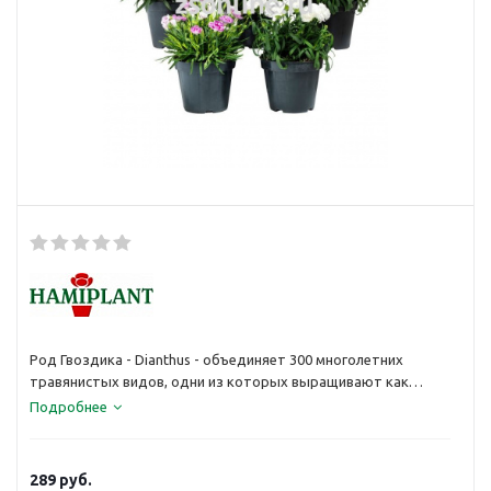
Род Гвоздика - Dianthus - объединяет 300 многолетних
травянистых видов, одни из которых выращивают как
летники, а другие - как двулетники. Простые или махровые,
Подробнее
иногда собранные в соцветия, цветки бывают различной
формы и окраски. В зависимости от их применения гвоздики
подразделяют на карликовые (используются в каменистых
289
руб.