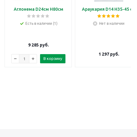
Аглонема D24см H80см
Араукария D14 H35-45 см
Есть в наличии (1)
Нет в наличии
9 285
руб.
1 297
руб.
В корзину