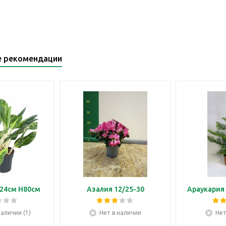
е рекомендации
24см H80см
Азалия 12/25-30
Араукария 
наличии (1)
Нет в наличии
Нет