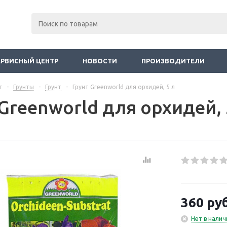
ЕРВИСНЫЙ ЦЕНТР
НОВОСТИ
ПРОИЗВОДИТЕЛИ
г
-
Грунты
-
Грунт
-
Грунт Greenworld для орхидей, 5 л
Greenworld для орхидей, 
360
руб
Нет в налич