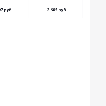
97
руб.
2 605
руб.
3 