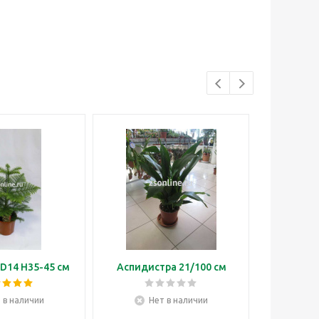
D14 H35-45 см
Аспидистра 21/100 см
Бонса
 в наличии
Нет в наличии
Н