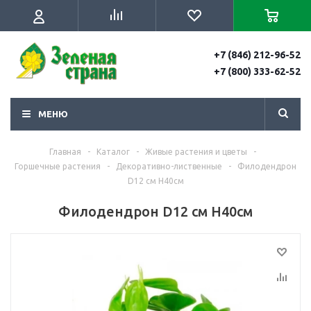
+7 (846) 212-96-52
+7 (800) 333-62-52
МЕНЮ
Главная
-
Каталог
-
Живые растения и цветы
-
Горшечные растения
-
Декоративно-лиственные
-
Филодендрон
D12 см H40см
Филодендрон D12 см H40см