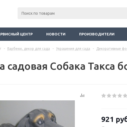
ЕРВИСНЫЙ ЦЕНТР
НОВОСТИ
ПРОИЗВОДИТЕЛИ
г
-
Барбекю, декор для сада
-
Украшения для сада
-
Декоративные фо
а садовая Собака Такса 
921
руб