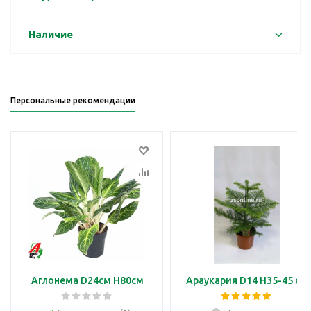
Наличие
Персональные рекомендации
Аглонема D24см H80см
Араукария D14 H35-45 см