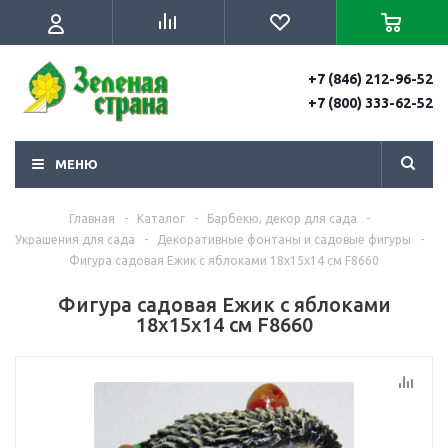
+7 (846) 212-96-52
+7 (800) 333-62-52
МЕНЮ
Главная
-
Каталог
-
Барбекю, декор для сада
-
Украшения для сада
-
Декоративные фонтаны и садовые фигуры
-
Фигура садовая Ежик с яблоками 18х15х14 см F8660
Фигура садовая Ежик с яблоками
18х15х14 см F8660