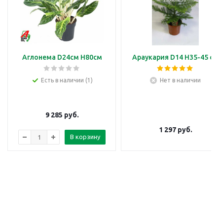
Аглонема D24см H80см
Араукария D14 H35-45 см
Есть в наличии (1)
Нет в наличии
9 285
руб.
1 297
руб.
В корзину