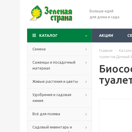
Больше идей
для дома и сада
КАТАЛОГ
АКЦИИ
С
Семена
Главная
-
Катало
туалетов Дачный А
Саженцы и посадочный
Биосо
материал
туале
Живые растения и цветы
Удобрения и садовая
химия
Всё для полива
Садовый инвентарь и