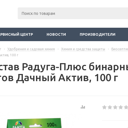
ЕРВИСНЫЙ ЦЕНТР
НОВОСТИ
ПРОИЗВОДИТЕЛИ
г
-
Удобрения и садовая химия
-
Химия и средства защиты
-
Биосепти
ктив, 100 г
став Радуга-Плюс бинарн
тов Дачный Актив, 100 г