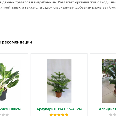
 дачных туалетов и выгребных ям. Разлагает органические отходы на 
ятный запах, а также благодаря специальным добавкам разлагает бума
е рекомендации
24см H80см
Араукария D14 H35-45 см
Аспидист