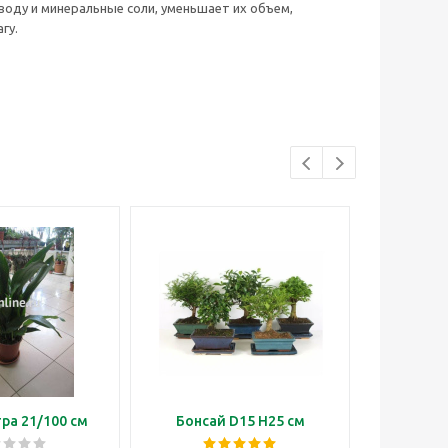
воду и минеральные соли, уменьшает их объем,
гу.
ра 21/100 см
Бонсай D15 H25 см
Бонсай м