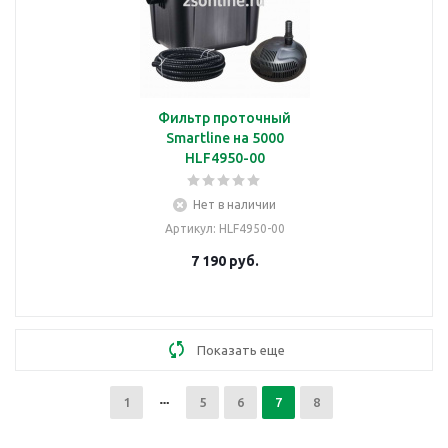
Фильтр проточный
Smartline на 5000
HLF4950-00
Нет в наличии
Артикул
: HLF4950-00
7 190
руб.
Показать еще
1
5
6
7
8