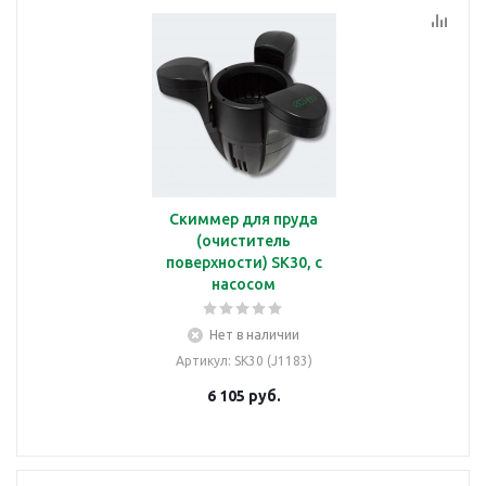
Скиммер для пруда
(очиститель
поверхности) SK30, с
насосом
Нет в наличии
Артикул
: SK30 (J1183)
6 105
руб.