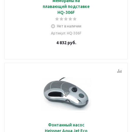
мембраны на
плавающей подставке
HQ-306F
Нет в наличии
Артикул
: HQ-306F
4 832
руб.
Фонтанный насос
Heissner Aqua Jet Eco