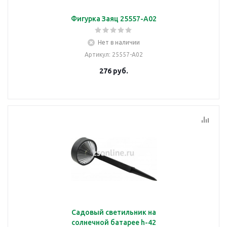
Фигурка Заяц 25557-А02
Нет в наличии
Артикул
: 25557-А02
276
руб.
Садовый светильник на
солнечной батарее h-42