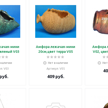
жачая-мини
Амфора лежачая-мини
Амфора 
20см цвет зеленый V03
20см,цвет терра V05
V02, цве
 наличии
Нет в наличии
Нет
ул
: V03
Артикул
: V05
40
руб.
409
руб.