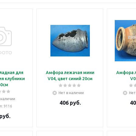
ладная для
Амфора лежачая мини
Амфора 
я клубники
V04, цвет синий 20см
V0
60см
Нет в наличии
Нет
 наличии
406
руб.
40
л
: 9116
руб.