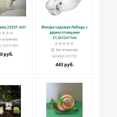
аяц 25557-А01
Фигура садовая Лебедь с
двумя птенцами
21,5х12х11см
т в наличии
л
: 25557-А01
Нет в наличии
0
руб.
Артикул
: 033720
443
руб.