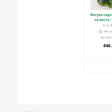
Фигура садо
на листе,
Нет в
Артику
446