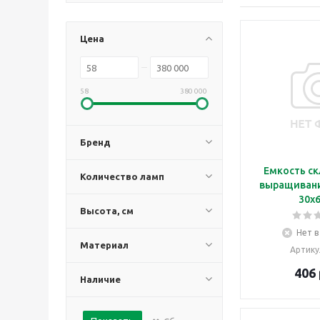
Цена
58
380 000
Бренд
Емкость ск
Количество ламп
выращивани
30х
Высота, см
Нет в
Материал
Артику
406
Наличие