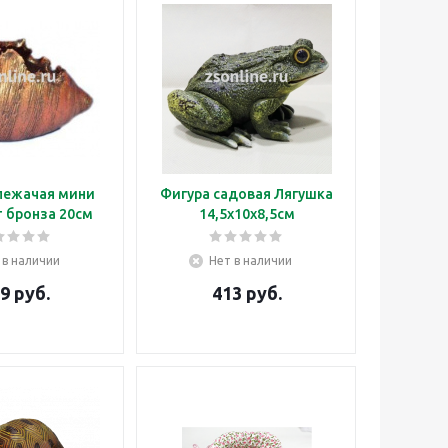
лежачая мини
Фигура садовая Лягушка
т бронза 20см
14,5х10х8,5см
 в наличии
Нет в наличии
9
руб.
413
руб.