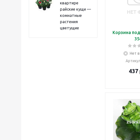
квартире
райские кущи —
комнатные
растения
цветущие
Корзина под
35
Нет в
Артику
437