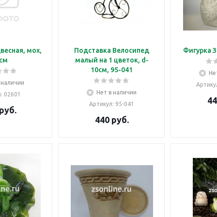
весная, мох,
Подставка Велосипед
Фигурка З
см
малый на 1 цветок, d-
10см, 95-041
Не
 наличии
Артику
Нет в наличии
л
: 02601
44
Артикул
: 95-041
руб.
440
руб.