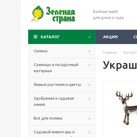
Больше идей
для дома и сада
КАТАЛОГ
АКЦИИ
С
Семена
Главная
-
Катало
Украш
Саженцы и посадочный
материал
Живые растения и цветы
Удобрения и садовая
химия
Всё для полива
Садовый инвентарь и