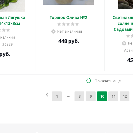
вая Лягушка
Горшок Олива №2
Светильн
 14х13х8см
солнеч
Садовый 
Нет в наличии
 наличии
448
руб.
Не
л
: 36829
Арти
руб.
45
Показать еще
1
8
9
10
11
12