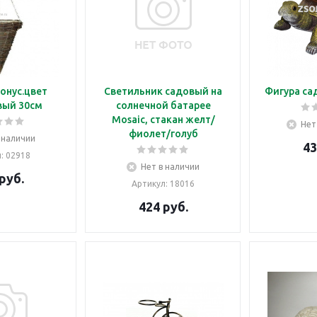
онус.цвет
Светильник садовый на
Фигура са
вый 30см
солнечной батарее
Mosaic, стакан желт/
Нет
фиолет/голуб
 наличии
43
л
: 02918
Нет в наличии
руб.
Артикул
: 18016
424
руб.