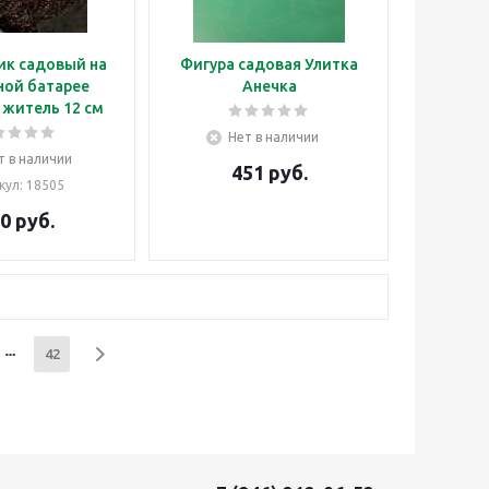
ик садовый на
Фигура садовая Улитка
ной батарее
Анечка
житель 12 см
Нет в наличии
т в наличии
451
руб.
кул
: 18505
0
руб.
42