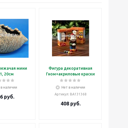
лежачая мини
Фигура декоративная
1, 20см
Гном+акриловые краски
 в наличии
Нет в наличии
Артикул
: ВА131368
6
руб.
408
руб.