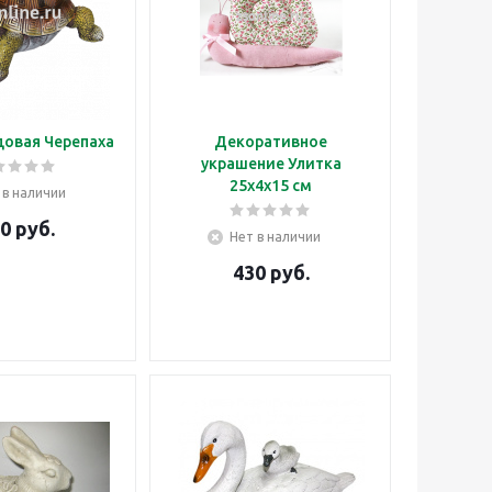
довая Черепаха
Декоративное
украшение Улитка
25х4х15 см
 в наличии
0
руб.
Нет в наличии
430
руб.