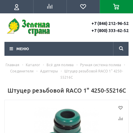
+7 (846) 212-96-52
+7 (800) 333-62-52
МЕНЮ
Главная
-
Каталог
-
Всё для полива
-
Ручная система полива
-
Соединители
-
Адаптеры
-
Штуцер резьбовой RACO 1" 4250-
55216C
Штуцер резьбовой RACO 1" 4250-55216C