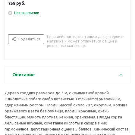
оранжевая. Плоды сорта Лель самые вкусные, сочетание
758
руб.
кислоты и сахара в них гармоничное, дегустационная оценка
5 баллов. Химический состав: сухих веществ 16,8%, сахаров
Нет в наличии
8,6%, титруемых кислот 2,8%. Содержание калия 417 мг/100г.
Косточка отделяется отлично. Урожайность, в основном,
средняя, изредка высокая, но никогда не бывает
чрезмерной. Надежность, стабильность и умеренность во
Цена действительна только для интернет-
Поделиться
магазина и может отличаться от цен в
всем присущи этому сорту. Плоды сорта пригодны для
розничных магазинах
употребления в свежем виде, а варенье и компоты из них
высокого качества. Лежкость сорта хорошая.
Описание
Дерево средних размеров до 3 м, с компактной кроной.
Однолетние побеги слабо ветвистые. Отличается умеренным,
сдержанным ростом. Плоды массой около 20 г, округлые, кожица
оранжевого цвета без румянца, плоды красивые, очень
блестящие. Мякоть плотная, нежная, оранжевая. Плоды сорта
Лель самые вкусные, сочетание кислоты и сахара в них
гармоничное, дегустационная оценка 5 баллов. Химический состав: