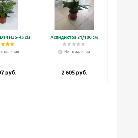
D14 H35-45 см
Аспидистра 21/100 см
Бонса
 в наличии
Нет в наличии
Н
97
руб.
2 605
руб.
3 