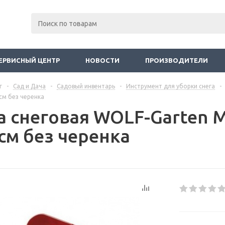
ЕРВИСНЫЙ ЦЕНТР
НОВОСТИ
ПРОИЗВОДИТЕЛИ
г
-
Сад и Дача
-
Садовый инвентарь
-
Инструмент для уборки снега
-
 см без черенка
а снеговая WOLF-Garten M
см без черенка