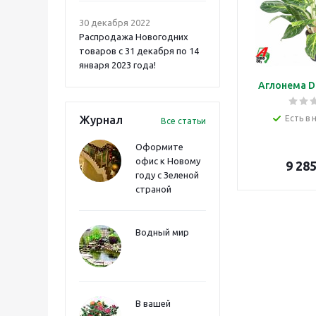
30 декабря 2022
Распродажа Новогодних
товаров с 31 декабря по 14
января 2023 года!
Аглонема D
Журнал
Есть в 
Все статьи
Оформите
офис к Новому
9 28
году с Зеленой
страной
Водный мир
В вашей