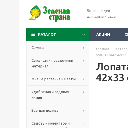
Больше идей
для дома и сада
КАТАЛОГ
АКЦИИ
С
Семена
Главная
-
Катало
Star SN-M42 42х33
Саженцы и посадочный
Лопат
материал
42х33 
Живые растения и цветы
Удобрения и садовая
химия
Всё для полива
Садовый инвентарь и