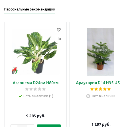
Персональные рекомендации
Аглонема D24см H80см
Араукария D14 H35-45 см
Есть в наличии (1)
Нет в наличии
9 285
руб.
1 297
руб.