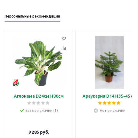
Персональные рекомендации
Аглонема D24см H80см
Араукария D14 H35-45 см
Есть в наличии (1)
Нет в наличии
9 285
руб.