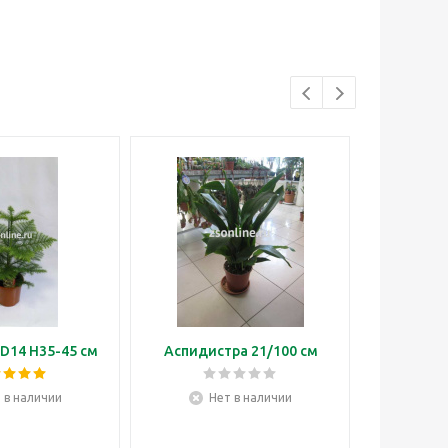
D14 H35-45 см
Аспидистра 21/100 см
Бонса
 в наличии
Нет в наличии
Н