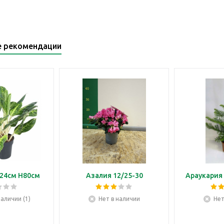
е рекомендации
24см H80см
Азалия 12/25-30
Араукария 
наличии (1)
Нет в наличии
Нет