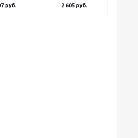
97
руб.
2 605
руб.
3 