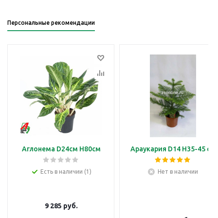
Персональные рекомендации
Аглонема D24см H80см
Араукария D14 H35-45 см
Есть в наличии (1)
Нет в наличии
9 285
руб.