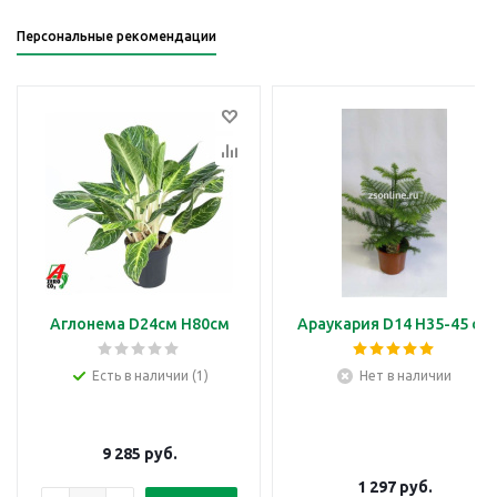
Персональные рекомендации
Аглонема D24см H80см
Араукария D14 H35-45 см
Есть в наличии (1)
Нет в наличии
9 285
руб.
1 297
руб.