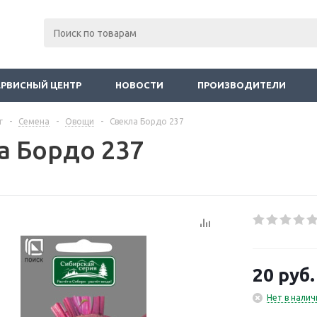
ЕРВИСНЫЙ ЦЕНТР
НОВОСТИ
ПРОИЗВОДИТЕЛИ
г
-
Семена
-
Овощи
-
Свекла Бордо 237
а Бордо 237
20
руб.
Нет в налич