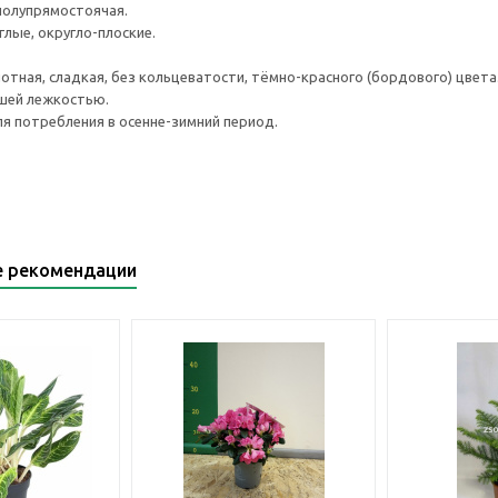
полупрямостоячая.
лые, округло-плоские.
лотная, сладкая, без кольцеватости, тёмно-красного (бордового) цвета
шей лежкостью.
я потребления в осенне-зимний период.
е рекомендации