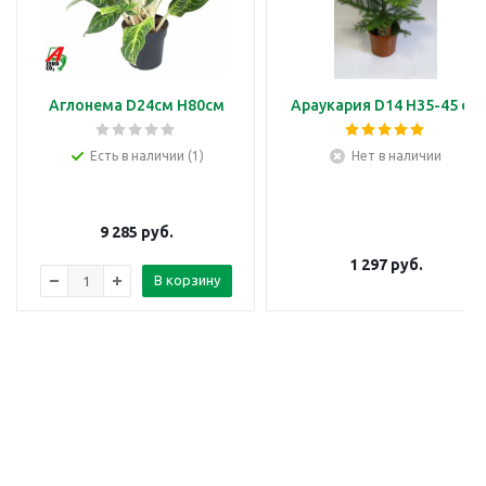
Аглонема D24см H80см
Араукария D14 H35-45 см
Есть в наличии (1)
Нет в наличии
9 285
руб.
1 297
руб.
В корзину