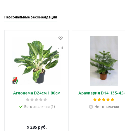
Персональные рекомендации
Аглонема D24см H80см
Араукария D14 H35-45 см
Есть в наличии (1)
Нет в наличии
9 285
руб.