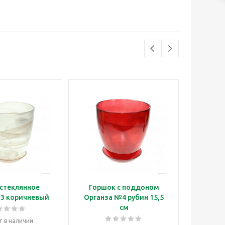
стеклянное
Горшок с поддоном
Горш
3 коричневый
Органза №4 рубин 15,5
Органз
см
т в наличии