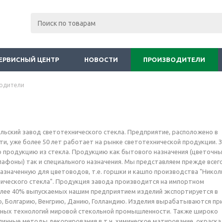
ЕРВИСНЫЙ ЦЕНТР
НОВОСТИ
ПРОИЗВОДИТЕЛИ
одители
ольский завод светотехнического стекла. Предприятие, расположено в
ти, уже более 50 лет работает на рынке светотехнической продукции. 
 продукцию из стекла. Продукцию как бытового назначения (цветочн
плафоны) так и специального назначения. Мы представляем прежде всег
значенную для цветоводов, т.е. горшки и кашпо производства "Никол
ического стекла". Продукция завода производится на импортном
лее 40% выпускаемых нашим предприятием изделий экспортируется в
, Болгарию, Венгрию, Данию, Голландию. Изделия вырабатываются пр
ных технологий мировой стекольной промышленности. Также широко
ичные методы декорирования в т.ч. химическое матирование, окраска