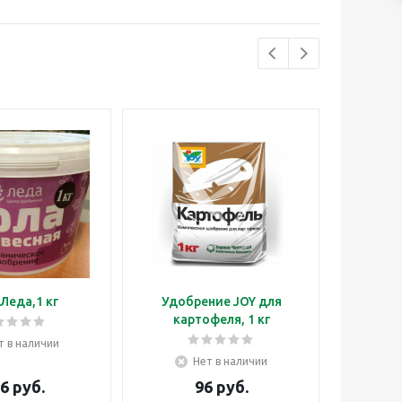
 Леда,1 кг
Удобрение JOY для
Удобр
картофеля, 1 кг
т в наличии
Нет в наличии
6
руб.
96
руб.