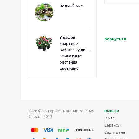
Водный мир
В вашей
Вернуться
квартире
райские кущи —
комнатные
растения
цветущие
2026 © Интернет-магазин Зеленая
Главная
Страна 2013
О нас
Сервисы
Сад и дача