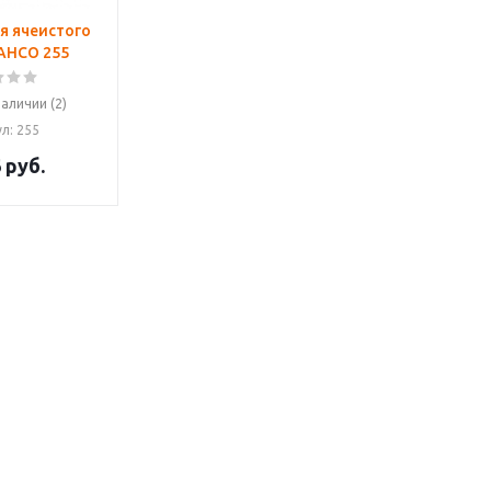
я ячеистого
AHCO 255
наличии (2)
ул
: 255
6
руб.